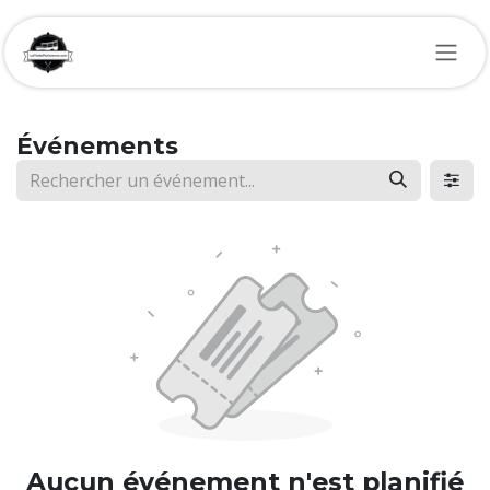
Se rendre au contenu
Événements
Aucun événement n'est planifié